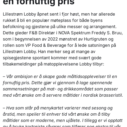
en fornuftig pris
Lillestrøm Lobby åpnet sent i fjor høst, men har allerede
rukket å bli en populær møteplass for både byens
befolkning og gjestene på ulike messer og arrangement.
Dette gleder F&B Direktør i NOVA Spektrum Freddy S. Bruu,
som i begynnelsen av 2022 mønstret av Hurtigruten og
rollen som VP Food & Beverage for å lede satsningen på
Lillestrøm Lobby. Han merker seg at mange av
spisegjestene spontant kommer med svært gode
tilbakemeldinger på matopplevelsene Lobby tilbyr:
– Vår ambisjon er å skape gode måltidsopplevelser til en
fornuftig pris. Dette gjør vi gjennom å lage spennende
sammensetninger på mat- og drikkeområdet som passer
med vårt ønske om å servere måltider i nordisk brasseristil.
– Hva som står på menykartet varierer med sesong og
årstid, men speiler til enhver tid vårt ønske om å tilby
måltider som er moderne, men ujålete. I tillegg er vi opptatt
av å bruke kortreiste råvarer som tilfører noe ekstra til vår