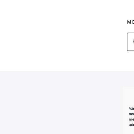
MO
Vå
nød
me
ad